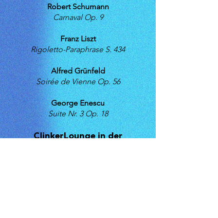
Robert Schumann
Carnaval Op. 9
Franz Liszt
Rigoletto-Paraphrase S. 434
Alfred Grünfeld
Soirée de Vienne Op. 56
George Enescu
Suite Nr. 3 Op. 18
ClinkerLounge in der
Backfabrik
Saarbrücker Str. 36-38
10405 Berlin
Eintritt: 25€ inkl. 1 Getränk,
freie Platzwahl