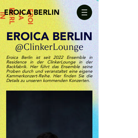
B
EROICA BERLIN
E
R
O
I
C
A
R
L
E
I
N
Eroica Berlin ist seit 2022 Ensemble in
Residence in der ClinkerLounge in der
Backfabrik. Hier führt das Ensemble seine
Proben durch und veranstaltet eine eigene
Kammerkonzert-Reihe. Hier finden Sie die
Details zu unseren kommenden Konzerten.